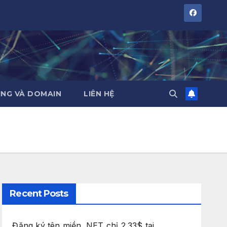
NG VÀ DOMAIN
LIÊN HỆ
Recent Posts
Đăng ký tên miền .NET chỉ 2.33$ tại