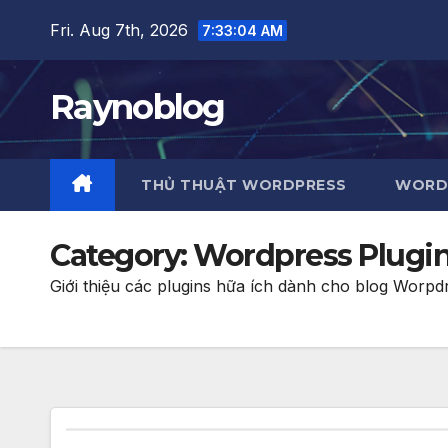
Skip
Fri. Aug 7th, 2026
7:33:05 AM
to
content
Raynoblog
THỦ THUẬT WORDPRESS
WORDP
Category:
Wordpress Plugi
Giới thiệu các plugins hữa ích dành cho blog Worpd