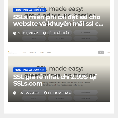
HOSTING VÀ DOMAIN
SSLs miễn phí cài đặt ssl cho
website và khuyến mãi ssl chỉ
2.99$
26/11/2022
LÊ HOÀI BẢO
HOSTING VÀ DOMAIN
SSL giá rẻ nhất chỉ 2.99$ tại
SSLs.com
19/02/2020
LÊ HOÀI BẢO