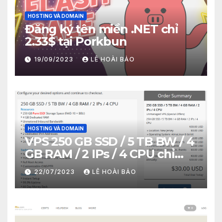
HOSTING VÀ DOMAIN
Đăng ký tên miền .NET chỉ
2.33$ tại Porkbun
19/09/2023
LÊ HOÀI BẢO
HOSTING VÀ DOMAIN
VPS 250 GB SSD / 5 TB BW / 4
GB RAM / 2 IPs / 4 CPU chỉ
30$/năm
22/07/2023
LÊ HOÀI BẢO