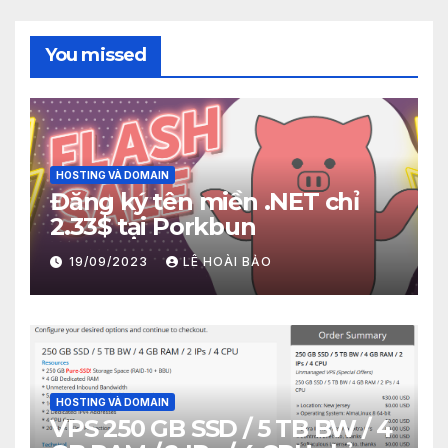
You missed
HOSTING VÀ DOMAIN
Đăng ký tên miền .NET chỉ
2.33$ tại Porkbun
19/09/2023
LÊ HOÀI BẢO
HOSTING VÀ DOMAIN
VPS 250 GB SSD / 5 TB BW / 4