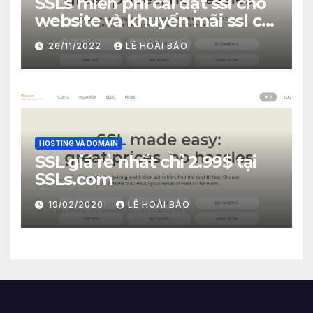
SSLs miễn phí cài đặt ssl cho
website và khuyến mãi ssl chỉ
2.99$
26/11/2022
LÊ HOÀI BẢO
HOSTING VÀ DOMAIN
SSL giá rẻ nhất chỉ 2.99$ tại
SSLs.com
19/02/2020
LÊ HOÀI BẢO