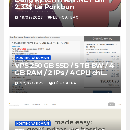
2.33$ tại Porkbun
19/09/2023
LÊ HOÀI BẢO
HOSTING VÀ DOMAIN
VPS 250 GB SSD / 5 TB BW / 4
GB RAM / 2 IPs / 4 CPU chỉ
30$/năm
22/07/2023
LÊ HOÀI BẢO
HOSTING VÀ DOMAIN