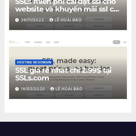
SSLs miễn phí cài đặt ssl cho
website và khuyến mãi ssl chỉ
2.99$
26/11/2022
LÊ HOÀI BẢO
HOSTING VÀ DOMAIN
SSL giá rẻ nhất chỉ 2.99$ tại
SSLs.com
19/02/2020
LÊ HOÀI BẢO