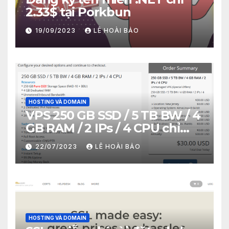
2.33$ tại Porkbun
19/09/2023
LÊ HOÀI BẢO
HOSTING VÀ DOMAIN
VPS 250 GB SSD / 5 TB BW / 4
GB RAM / 2 IPs / 4 CPU chỉ
30$/năm
22/07/2023
LÊ HOÀI BẢO
HOSTING VÀ DOMAIN