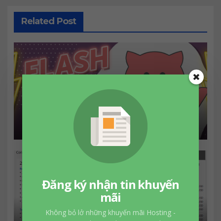
Related Post
Đăng ký tên miền .NET chỉ
2.33$ tại Porkbun
Đăng ký nhận tin khuyến
mãi
VPS 250 GB SSD / 5 TB BW / 4
Không bỏ lở những khuyến mãi Hosting -
GB RAM / 2 IPs / 4 CPU chỉ