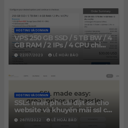
HOSTING VÀ DOMAIN
VPS 250 GB SSD / 5 TB BW / 4
GB RAM / 2 IPs / 4 CPU chỉ
30$/năm
22/07/2023
LÊ HOÀI BẢO
HOSTING VÀ DOMAIN
SSLs miễn phí cài đặt ssl cho
website và khuyến mãi ssl chỉ
2.99$
26/11/2022
LÊ HOÀI BẢO