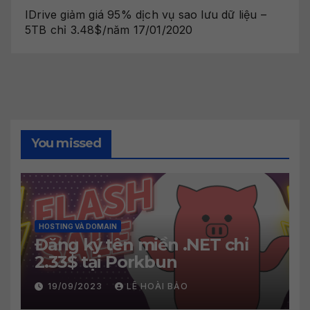
IDrive giảm giá 95% dịch vụ sao lưu dữ liệu –
5TB chỉ 3.48$/năm
17/01/2020
You missed
HOSTING VÀ DOMAIN
Đăng ký tên miền .NET chỉ
2.33$ tại Porkbun
19/09/2023
LÊ HOÀI BẢO