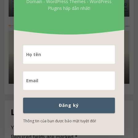
Domain - WordPress Themes - WordPress
30$/năm
Plugins hấp dẫn nhất!
SSLs miễn phí cài đặt ssl cho
website và khuyến mãi ssl chỉ
2.99$
Đăng ký
Leave a Reply
Thông tin của bạn được bảo mật tuyệt đối!
Your email address will not be published.
Required fields are marked
*