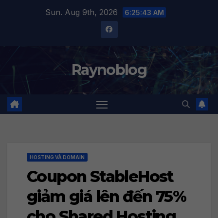
Skip
Sun. Aug 9th, 2026
6:25:44 AM
to
content
Raynoblog
HOSTING VÀ DOMAIN
Coupon StableHost
giảm giá lên đến 75%
cho Shared Hosting