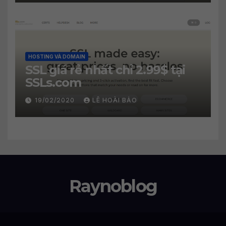
HOSTING VÀ DOMAIN
SSL giá rẻ nhất chỉ 2.99$ tại
SSLs.com
19/02/2020
LÊ HOÀI BẢO
Raynoblog