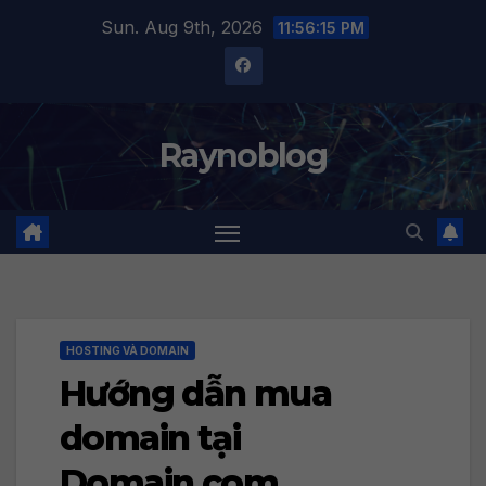
Skip
Sun. Aug 9th, 2026
11:56:16 PM
to
content
Raynoblog
HOSTING VÀ DOMAIN
Hướng dẫn mua
domain tại
Domain.com