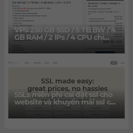
VPS 250 GB SSD / 5 TB BW / 4
GB RAM / 2 IPs / 4 CPU chỉ
30$/năm
SSLs miễn phí cài đặt ssl cho
website và khuyến mãi ssl chỉ
2.99$