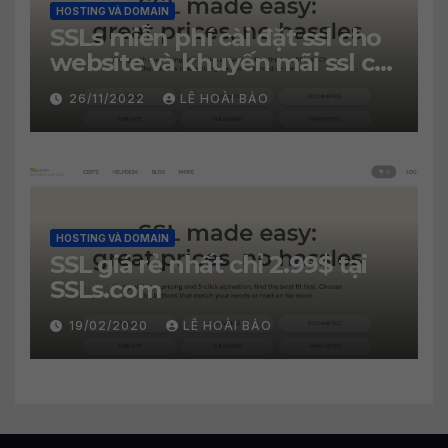
HOSTING VÀ DOMAIN
SSLs miễn phí cài đặt ssl cho
website và khuyến mãi ssl chỉ
2.99$
26/11/2022
LÊ HOÀI BẢO
HOSTING VÀ DOMAIN
SSL giá rẻ nhất chỉ 2.99$ tại
SSLs.com
19/02/2020
LÊ HOÀI BẢO