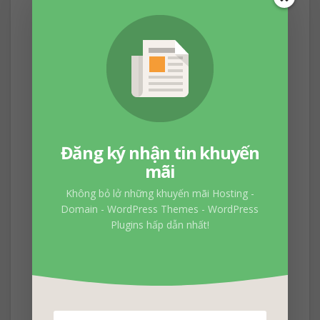
Theo mình thấy thì Domain.com cập nhật
nameservers khá chậm so với GoDaddy hay
Namecheap. Nhưng với mức giá 3.99$ một
năm thì đây cũng là một lựa chọn tốt cho bạn
ở thời điểm hiện tại.
Đăng ký nhận tin khuyến
mãi
Không bỏ lở những khuyến mãi Hosting -
Domain - WordPress Themes - WordPress
Plugins hấp dẫn nhất!
Đăng ký nhận tin khuyến