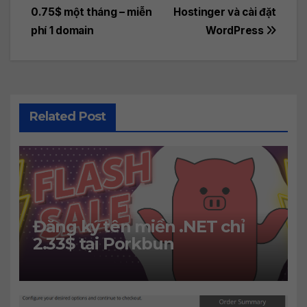
0.75$ một tháng – miễn
Hostinger và cài đặt
navigation
phí 1 domain
WordPress
Related Post
Đăng ký tên miền .NET chỉ
2.33$ tại Porkbun