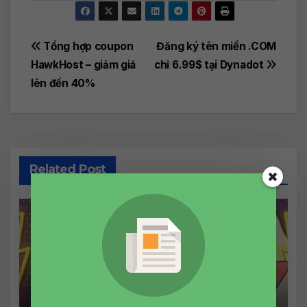
Post
Tổng hợp coupon
Đăng ký tên miền .COM
HawkHost – giảm giá
chỉ 6.99$ tại Dynadot
navigation
lên đến 40%
Related Post
Đăng ký tên miền .NET chỉ
2.33$ tại Porkbun