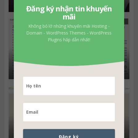
Đăng ký nhận tin khuyến
mãi
Không bỏ lở những khuyến mãi Hosting -
Domain - WordPress Themes - WordPress
Plugins hấp dẫn nhất!
VPS 250 GB SSD / 5 TB BW / 4
GB RAM / 2 IPs / 4 CPU chỉ
30$/năm
SSLs miễn phí cài đặt ssl cho
website và khuyến mãi ssl chỉ
2.99$
Đăng ký