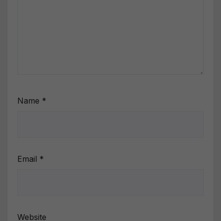
Name
*
Email
*
Website