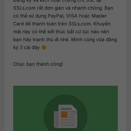
Đăng ký và kích hoạt chứng chỉ SSL tại
SSLs.com rất đơn giản và nhanh chóng. Bạn
có thể sử dụng PayPal, VISA hoặc Master
Card để thanh toán trên SSLs.com. Khuyến
mãi này có thể kết thúc bất cứ lúc nào nên
bạn hãy tranh thủ đi nhé. Mình cũng vừa đăng
ký 3 cái đây
Chúc bạn thành công!