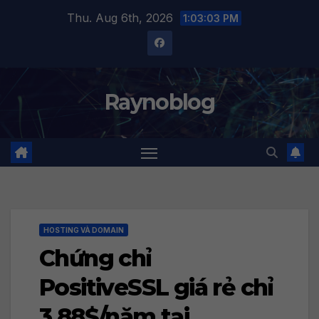
Skip
Thu. Aug 6th, 2026
1:03:03 PM
to
content
Raynoblog
HOSTING VÀ DOMAIN
Chứng chỉ
PositiveSSL giá rẻ chỉ
3.88$/năm tại