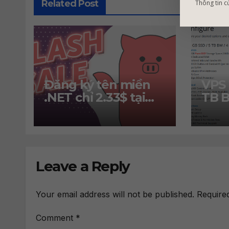
Related Post
Thông tin c
Đăng ký tên miền
VPS 
.NET chỉ 2.33$ tại
TB B
Porkbun
2 IP
30$
Leave a Reply
Your email address will not be published.
Require
Comment
*