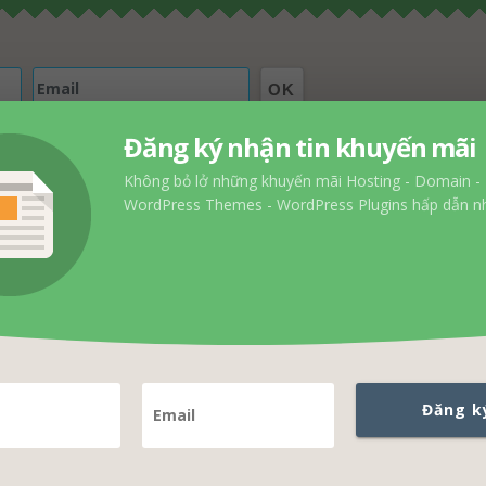
OK
Đăng ký nhận tin khuyến mãi
Không bỏ lở những khuyến mãi Hosting - Domain -
WordPress Themes - WordPress Plugins hấp dẫn nh
Tắt tự động gia hạn dịch vụ trên GoDa
Đăng k