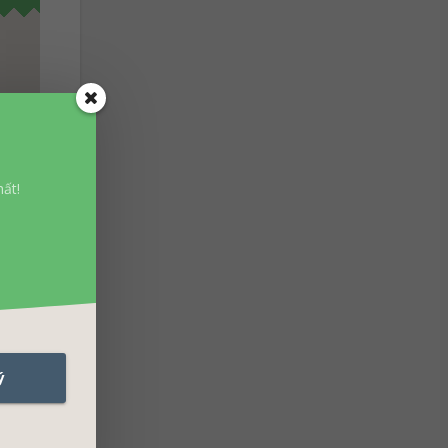
ất!
ddy
ý