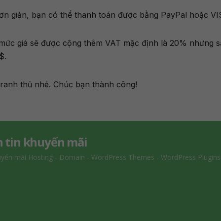
ơn giản, bạn có thể thanh toán được bằng PayPal hoặc VI
hì mức giá sẽ được cộng thêm VAT mặc định là 20% nhưng 
$.
tranh thủ nhé. Chúc bạn thành công!
 tin khuyến mãi
uyến mãi Hosting - Domain - WordPress Themes - WordPress Plugins