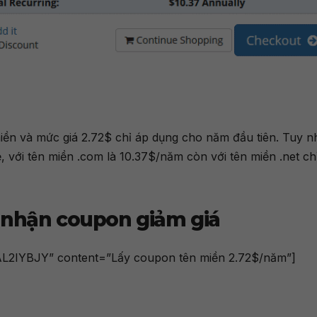
iền và mức giá 2.72$ chỉ áp dụng cho năm đầu tiên. Tuy n
, với tên miền .com là 10.37$/năm còn với tên miền .net ch
 nhận coupon giảm giá
L2IYBJY” content=”Lấy coupon tên miền 2.72$/năm”]