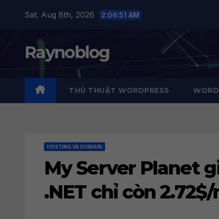
Skip
Sat. Aug 8th, 2026
2:06:52 AM
to
content
Raynoblog
THỦ THUẬT WORDPRESS
WORDP
HOSTING VÀ DOMAIN
My Server Planet g
.NET chỉ còn 2.72$