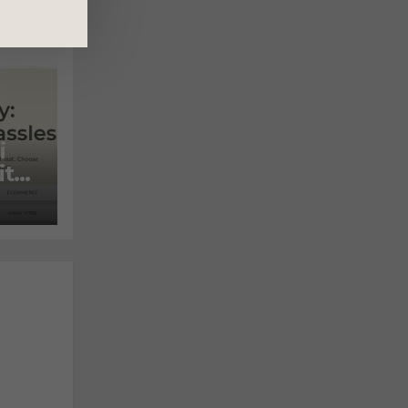
i
ite
l