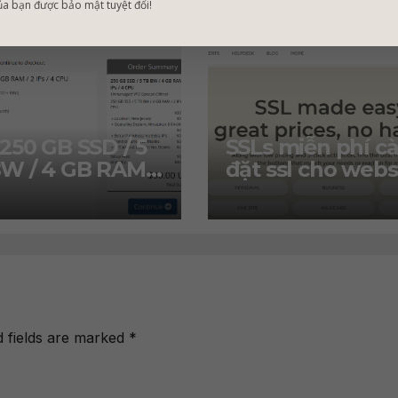
ủa bạn được bảo mật tuyệt đối!
250 GB SSD / 5
SSLs miễn phí cà
W / 4 GB RAM /
đặt ssl cho webs
s / 4 CPU chỉ
và khuyến mãi ss
/năm
chỉ 2.99$
d fields are marked
*