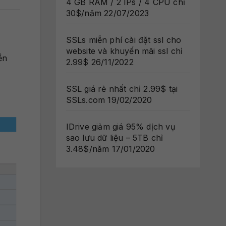
4 GB RAM / 2 IPs / 4 CPU chỉ
30$/năm
22/07/2023
SSLs miễn phí cài đặt ssl cho
website và khuyến mãi ssl chỉ
ền
2.99$
26/11/2022
SSL giá rẻ nhất chỉ 2.99$ tại
SSLs.com
19/02/2020
IDrive giảm giá 95% dịch vụ
sao lưu dữ liệu – 5TB chỉ
3.48$/năm
17/01/2020