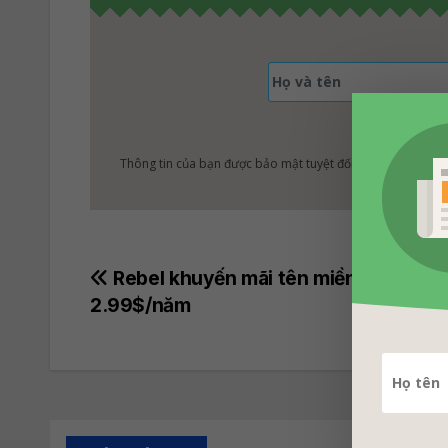
Thông tin của bạn được bảo mật tuyệt đối!
Post
Rebel khuyến mãi tên miền .CO chỉ
2.99$/năm
navigation