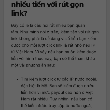
nhiều tiền với rút gọn
link?
Đây có lẽ là câu hỏi rất nhiều bạn quan
tâm. Như mình nói ở trên, kiếm tiền với rút gọn
link không phải là dễ dàng vì số tiền bạn kiếm
được cho mỗi lượt click link là rất nhỏ nếu IP
từ Việt Nam. Vì vậy nếu bạn muốn kiếm được
tiền với hình thức này, bạn có thể tham khảo
một vài phương án sau:
Tìm kiếm lượt click từ các IP nước ngoài,
đặc biệt là Mỹ. Bạn sẽ kiếm được nhiều
tiền hơn vì mức payout cao hơn ở Việt
Nam rất nhiều. Tuy nhiên, nếu bạn có
thể kiếm được truy cập từ nước ngoài,