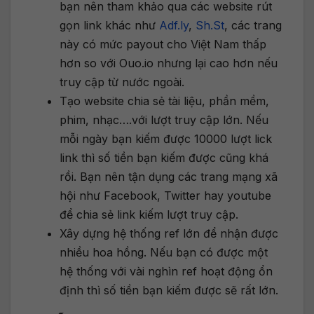
bạn nên tham khảo qua các website rút
gọn link khác như
Adf.ly
,
Sh.St
, các trang
này có mức payout cho Việt Nam thấp
hơn so với Ouo.io nhưng lại cao hơn nếu
truy cập từ nước ngoài.
Tạo website chia sẻ tài liệu, phần mềm,
phim, nhạc….với lượt truy cập lớn. Nếu
mỗi ngày bạn kiếm được 10000 lượt lick
link thì số tiền bạn kiếm được cũng khá
rồi. Bạn nên tận dụng các trang mạng xã
hội như Facebook, Twitter hay youtube
để chia sẻ link kiếm lượt truy cập.
Xây dựng hệ thống ref lớn để nhận được
nhiều hoa hồng. Nếu bạn có được một
hệ thống với vài nghìn ref hoạt động ổn
định thì số tiền bạn kiếm được sẽ rất lớn.