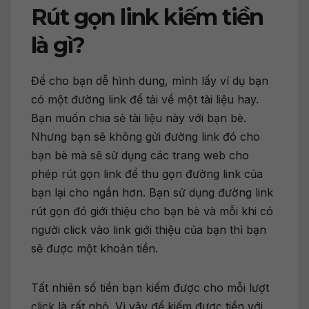
Rút gọn link kiếm tiền
là gì?
Để cho bạn dễ hình dung, mình lấy ví dụ bạn
có một đường link để tải về một tài liệu hay.
Bạn muốn chia sẻ tài liệu này với bạn bè.
Nhưng bạn sẽ không gửi đường link đó cho
bạn bè mà sẽ sử dụng các trang web cho
phép rút gọn link để thu gọn đường link của
bạn lại cho ngắn hơn. Bạn sử dụng đường link
rút gọn đó giới thiệu cho bạn bè và mỗi khi có
người click vào link giới thiệu của bạn thì bạn
sẽ được một khoản tiền.
Tất nhiên số tiền bạn kiếm được cho mỗi lượt
click là rất nhỏ. Vì vậy để kiếm được tiền với