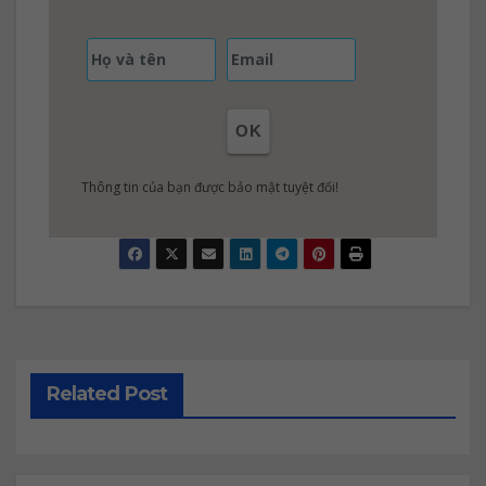
OK
Thông tin của bạn được bảo mật tuyệt đối!
Related Post