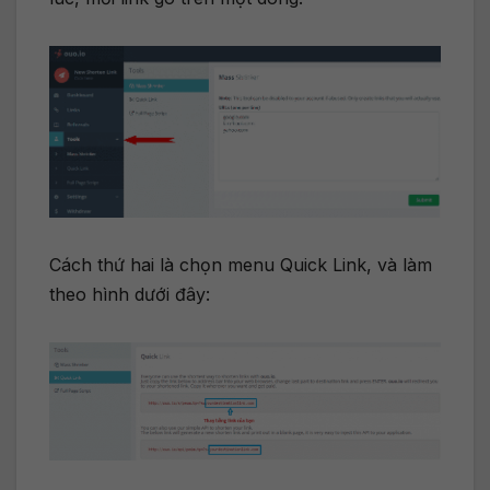
Cách thứ hai là chọn menu Quick Link, và làm
theo hình dưới đây: