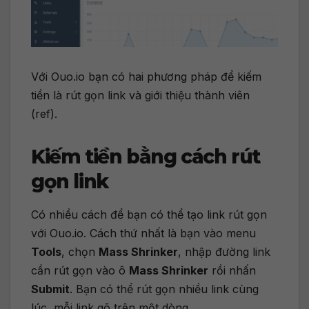
Với Ouo.io bạn có hai phương pháp để kiếm
tiền là rút gọn link và giới thiệu thành viên
(ref).
Kiếm tiền bằng cách rút
gọn link
Có nhiều cách để bạn có thể tạo link rút gọn
với Ouo.io. Cách thứ nhất là bạn vào menu
Tools
, chọn
Mass Shrinker
, nhập đường link
cần rút gọn vào ô
Mass Shrinker
rồi nhấn
Submit
. Bạn có thể rút gọn nhiều link cùng
lúc, mỗi link gõ trên một dòng.