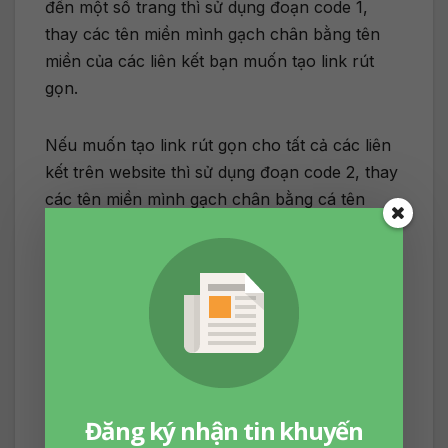
đến một số trang thì sử dụng đoạn code 1,
thay các tên miền mình gạch chân bằng tên
miền của các liên kết bạn muốn tạo link rút
gọn.
Nếu muốn tạo link rút gọn cho tất cả các liên
kết trên website thì sử dụng đoạn code 2, thay
các tên miền mình gạch chân bằng cá tên
miền bạn muốn loại trừ.
Kiếm tiền bằng cách
giới thiệu Ref
Với cách này, bạn chỉ cần vào menu
Referrals, copy đường link và giới thiệu nó cho
Đăng ký nhận tin khuyến
bạn bè của bạn. Khi có người đăng ký tài