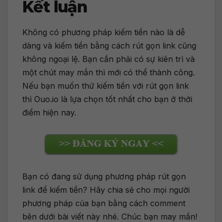
Kết luận
Không có phương pháp kiếm tiền nào là dễ
dàng và kiếm tiền bằng cách rút gọn link cũng
không ngoại lệ. Bạn cần phải có sự kiên trì và
một chút may mắn thì mới có thể thành công.
Nếu bạn muốn thử kiếm tiền với rút gọn link
thì Ouo.io là lựa chọn tốt nhất cho bạn ở thời
điểm hiện nay.
Bạn có đang sử dụng phương pháp rút gọn
link để kiếm tiền? Hãy chia sẻ cho mọi người
phương pháp của bạn bằng cách comment
bên dưới bài viết này nhé. Chúc bạn may mắn!