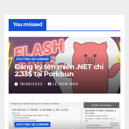
You missed
HOSTING VÀ DOMAIN
Đăng ký tên miền .NET chỉ
2.33$ tại Porkbun
19/09/2023
LÊ HOÀI BẢO
HOSTING VÀ DOMAIN