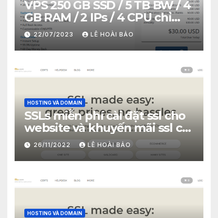
VPS 250 GB SSD / 5 TB BW / 4
GB RAM / 2 IPs / 4 CPU chỉ
30$/năm
22/07/2023
LÊ HOÀI BẢO
HOSTING VÀ DOMAIN
SSLs miễn phí cài đặt ssl cho
website và khuyến mãi ssl chỉ
2.99$
26/11/2022
LÊ HOÀI BẢO
HOSTING VÀ DOMAIN