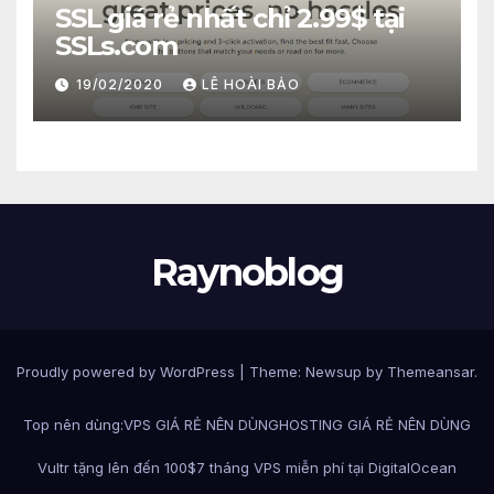
SSL giá rẻ nhất chỉ 2.99$ tại
SSLs.com
19/02/2020
LÊ HOÀI BẢO
Raynoblog
Proudly powered by WordPress
|
Theme: Newsup by
Themeansar
.
Top nên dùng:
VPS GIÁ RẺ NÊN DÙNG
HOSTING GIÁ RẺ NÊN DÙNG
Vultr tặng lên đến 100$
7 tháng VPS miễn phí tại DigitalOcean