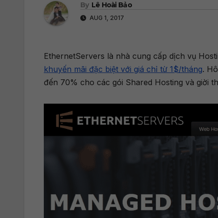
By
Lê Hoài Bảo
AUG 1, 2017
EthernetServers là nhà cung cấp dịch vụ Host
khuyến mãi đặc biệt với giá chỉ từ 1$/tháng
. Hô
đến 70% cho các gói Shared Hosting và giời t