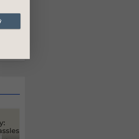
ý
c gói
VPS
i