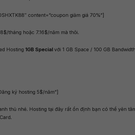
DSHXTK88″ content=”coupon giảm giá 70%”]
.88$/tháng hoặc 7.16$/năm mà thôi.
red Hosting
1GB Special
với 1 GB Space / 100 GB Bandwidth
Đăng ký hosting 5$/năm”]
h thủ nhé. Hosting tại đây rất ổn định bạn có thể yên tâ
Card.