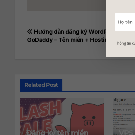
Post
Hướng dẫn đăng ký WordPress Host
GoDaddy – Tên miền + Hosting chỉ 12$
navigation
Thông tin c
Related Post
Đăng ký tên miền
VPS 