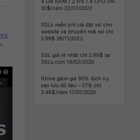
4 GB RAM / 2 IPs / 4 CPU chỉ
30$/năm
22/07/2023
SSLs miễn phí cài đặt ssl cho
website và khuyến mãi ssl chỉ
VPS
2.99$
26/11/2022
n
SSL giá rẻ nhất chỉ 2.99$ tại
SSLs.com
19/02/2020
IDrive giảm giá 95% dịch vụ
sao lưu dữ liệu – 5TB chỉ
3.48$/năm
17/01/2020