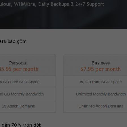
ers bao gồm:
 đến 70% trọn đời: