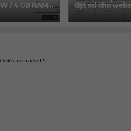
W / 4 GB RAM /
đặt ssl cho webs
s / 4 CPU chỉ
và khuyến mãi ss
/năm
chỉ 2.99$
d fields are marked
*