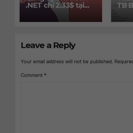
.NET chỉ 2.33$ tại
TB B
Porkbun
2 IP
30$
Leave a Reply
Your email address will not be published.
Require
Comment
*