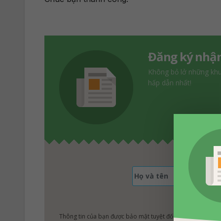
Đăng ký nhận
Không bỏ lở những kh
hấp dẫn nhất!
Thông tin của bạn được bảo mật tuyệt đối!