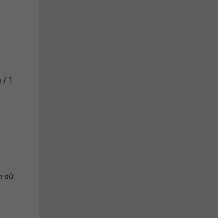
 / 1
m sử