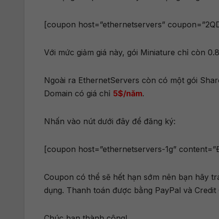
[coupon host=”ethernetservers” coupon=”2Q
Với mức giảm giá này, gói Miniature chỉ còn 0
Ngoài ra EthernetServers còn có một gói Sha
Domain có giá chỉ
5$/năm
.
Nhấn vào nút dưới đây để đăng ký:
[coupon host=”ethernetservers-1g” content=”
Coupon có thể sẽ hết hạn sớm nên bạn hãy tran
dụng. Thanh toán được bằng PayPal và Credit 
Chúc bạn thành công!