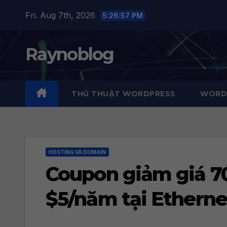
Skip
Fri. Aug 7th, 2026
5:26:58 PM
to
content
Raynoblog
THỦ THUẬT WORDPRESS
WORDP
HOSTING VÀ DOMAIN
Coupon giảm giá 7
$5/năm tại Etherne