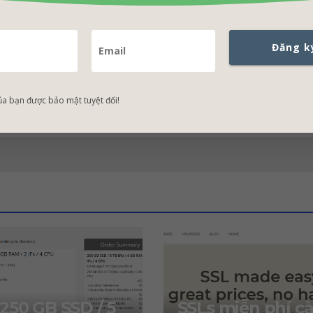
Đăng k
ing của
HostMantis giảm giá 75% tất cả cá
/năm
Hosting và 
ủa bạn được bảo mật tuyệt đối!
250 GB SSD / 5
SSLs miễn phí cà