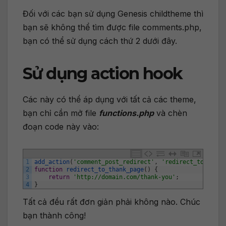
Đối với các bạn sử dụng Genesis childtheme thì
bạn sẽ không thể tìm được file comments.php,
bạn có thể sử dụng cách thứ 2 dưới đây.
Sử dụng action hook
Các này có thể áp dụng với tất cả các theme,
bạn chỉ cần mở file
functions.php
và chèn
đoạn code này vào:
1
add_action
(
'comment_post_redirect'
,
'redirect_to_thank
2
function
redirect_to_thank_page
(
)
{
3
return
'http://domain.com/thank-you'
;
4
}
Tất cả đều rất đơn giản phải không nào. Chúc
bạn thành công!