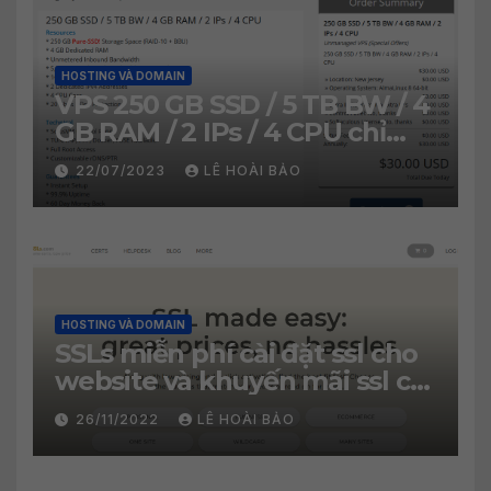
HOSTING VÀ DOMAIN
VPS 250 GB SSD / 5 TB BW / 4
GB RAM / 2 IPs / 4 CPU chỉ
30$/năm
22/07/2023
LÊ HOÀI BẢO
HOSTING VÀ DOMAIN
SSLs miễn phí cài đặt ssl cho
website và khuyến mãi ssl chỉ
2.99$
26/11/2022
LÊ HOÀI BẢO