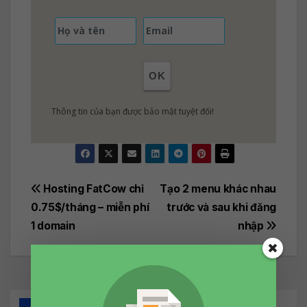
OK
Thông tin của bạn được bảo mật tuyệt đối!
Post
Hosting FatCow chỉ
Tạo 2 menu khác nhau
0.75$/tháng – miễn phí
trước và sau khi đăng
navigation
1 domain
nhập