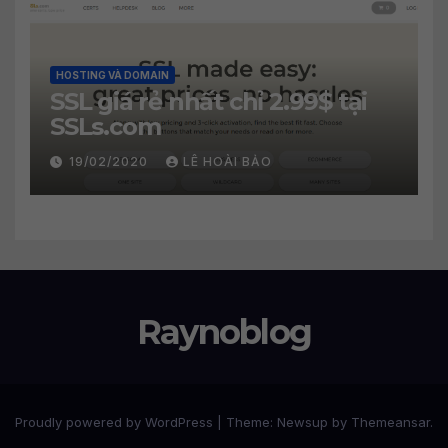
HOSTING VÀ DOMAIN
SSL giá rẻ nhất chỉ 2.99$ tại
SSLs.com
19/02/2020
LÊ HOÀI BẢO
Raynoblog
Proudly powered by WordPress
|
Theme: Newsup by
Themeansar
.