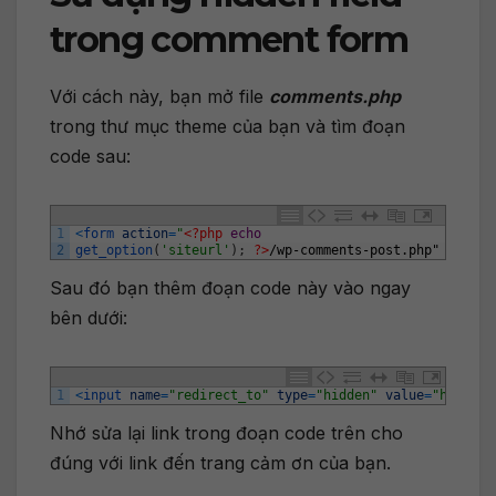
trong comment form
Với cách này, bạn mở file
comments.php
trong thư mục theme của bạn và tìm đoạn
code sau:
1
<
form 
action
=
"
<?php
echo
2
get_option
(
'siteurl'
)
;
?>
/wp-comments-post.php"
id
=
"co
Sau đó bạn thêm đoạn code này vào ngay
bên dưới:
1
<
input 
name
=
"redirect_to"
type
=
"hidden"
value
=
"http://
Nhớ sửa lại link trong đoạn code trên cho
đúng với link đến trang cảm ơn của bạn.