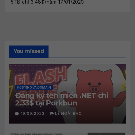
5TB chỉ 3.48$/năm
17/01/2020
You missed
HOSTING VÀ DOMAIN
Đăng ký tên miền .NET chỉ
2.33$ tại Porkbun
19/09/2023
LÊ HOÀI BẢO