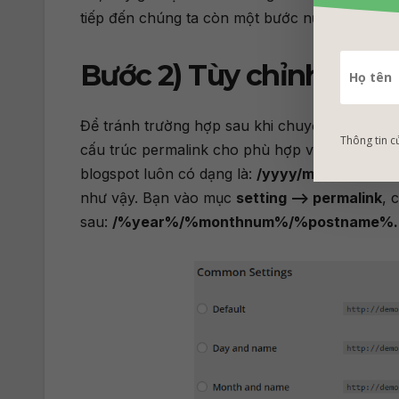
tiếp đến chúng ta còn một bước nữa là tùy chỉ
Bước 2) Tùy chỉnh Perm
Để tránh trường hợp sau khi chuyển dư liệu san
Thông tin c
cấu trúc permalink cho phù hợp với dạng link 
blogspot luôn có dạng là:
/yyyy/mm/post.html
như vậy. Bạn vào mục
setting –> permalink
, 
sau:
/%year%/%monthnum%/%postname%.h