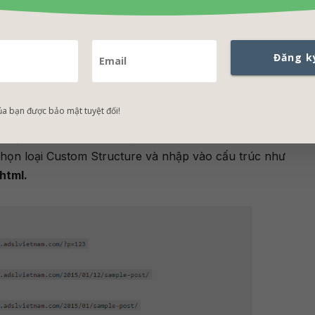
nh pemarklink.
alink trong wordpress
Đăng k
g WordPress thì xuất hiện link đứt gãy, bạn cần tùy chỉnh 
ủa bạn được bảo mật tuyệt đối!
của blogspot. Theo mặc định, link của blog xây dựng trên
,
vậy trong wordpress bạn cũng phải để cấu trúc link có 
chọn loại Custom Structure và nhập vào cấu trúc như
tml.