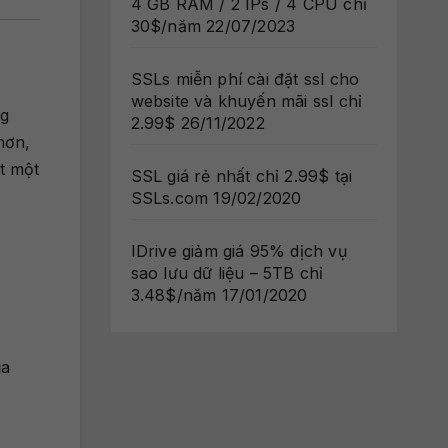
4 GB RAM / 2 IPs / 4 CPU chỉ
30$/năm
22/07/2023
SSLs miễn phí cài đặt ssl cho
website và khuyến mãi ssl chỉ
ng
2.99$
26/11/2022
hơn,
t một
SSL giá rẻ nhất chỉ 2.99$ tại
SSLs.com
19/02/2020
IDrive giảm giá 95% dịch vụ
sao lưu dữ liệu – 5TB chỉ
3.48$/năm
17/01/2020
ủa