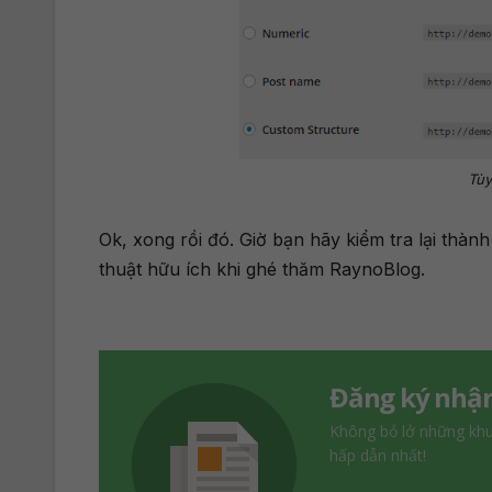
Tùy
Ok, xong rồi đó. Giờ bạn hãy kiểm tra lại thà
thuật hữu ích khi ghé thăm RaynoBlog.
Đăng ký nhận
Không bỏ lở những kh
hấp dẫn nhất!