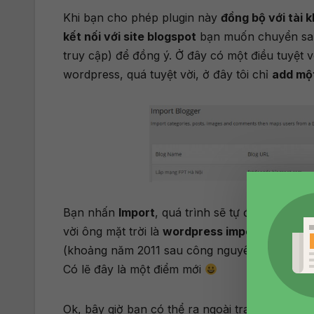
Khi bạn cho phép plugin này
đồng bộ với tài 
kết nối với site blogspot
bạn muốn chuyển sa
truy cập) để đồng ý. Ở đây có một điều tuyệt v
wordpress, quá tuyệt vời, ở đây tôi chỉ
add một
Bạn nhấn
Import
, quá trình sẽ tự động diễn ra
vời ông mặt trời là
wordpress import luôn cả 
(khoảng năm 2011 sau công nguyên) thì không 
Có lẽ đây là một điểm mới
Ok, bây giờ bạn có thể ra ngoài trang chủ và 