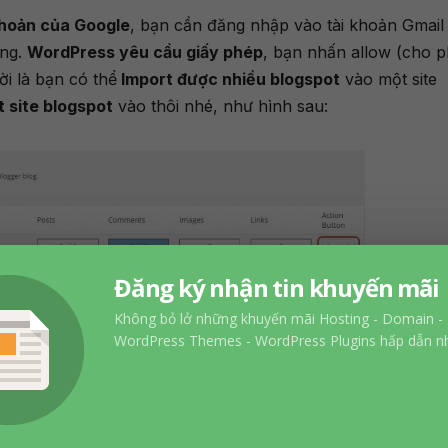
khoản của Google
, bạn cần đăng nhập vào tài khoản Gmail
ng.
WordPress yêu cầu giấy phép
, bạn nhấn allow (cho 
ời là bạn có thể
Import được nhiều blogspot
vào một site
 site blogspot
vào thôi nhé, như hình sau:
Đăng ký nhận tin khuyến mãi
 để
Import dữ liệu sang
, ở phiên bản mới này có một điều t
Không bỏ lở những khuyến mãi Hosting - Domain -
Image
sang, mình nhớ không nhầm là ở phiên bản La Mã cổ
WordPress Themes - WordPress Plugins hấp dẫn nh
Import được ảnh, họ sử dụng luôn ảnh (Images) trên blog
cảm nhận coi đã import được chưa, được rồi thì chưa xong 