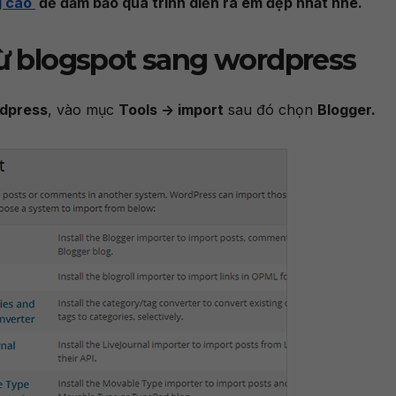
g cao
để đảm bảo quá trình diễn ra êm đẹp nhất nhé.
từ blogspot sang wordpress
rdpress
, vào mục
Tools -> import
sau đó chọn
Blogger.