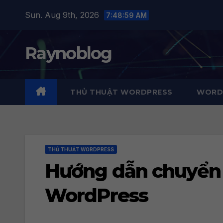
Skip
Sun. Aug 9th, 2026
7:49:00 AM
to
content
Raynoblog
THỦ THUẬT WORDPRESS
WORDP
THỦ THUẬT WORDPRESS
Hướng dẫn chuyển 
WordPress