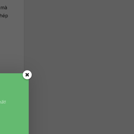
 mà
phép
uyệt
 đại
ất!
spot.
đâu,