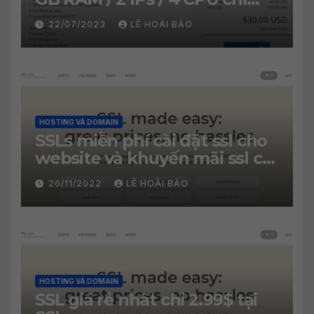
30$/năm
22/07/2023
LÊ HOÀI BẢO
HOSTING VÀ DOMAIN
SSLs miễn phí cài đặt ssl cho
website và khuyến mãi ssl chỉ
2.99$
26/11/2022
LÊ HOÀI BẢO
HOSTING VÀ DOMAIN
SSL giá rẻ nhất chỉ 2.99$ tại