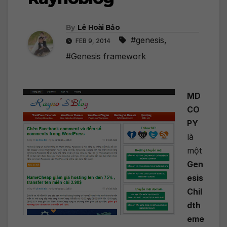
By
Lê Hoài Bảo
#genesis
,
FEB 9, 2014
#Genesis framework
MD
CO
PY
là
một
Gen
esis
Chil
dth
eme