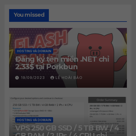
You missed
HOSTING VÀ DOMAIN
Đăng ký tên miền .NET chỉ
2.33$ tại Porkbun
19/09/2023
LÊ HOÀI BẢO
HOSTING VÀ DOMAIN
VPS 250 GB SSD / 5 TB BW / 4
GB RAM / 2 IPs / 4 CPU chỉ