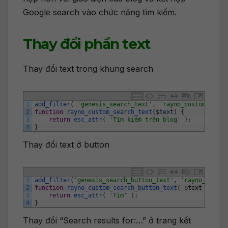
Google search vào chức năng tìm kiếm.
Thay đổi phần text
Thay đổi text trong khung search
1
add_filter
(
'genesis_search_text'
,
'rayno_custom_searc
2
function
rayno_custom_search_text
(
$
text
)
{
3
return
esc_attr
(
'Tìm kiếm trên blog'
)
;
4
}
Thay đổi text ở button
1
add_filter
(
'genesis_search_button_text'
,
'rayno_custom
2
function
rayno_custom_search_button_text
(
$
text
)
{
3
return
esc_attr
(
'Tìm'
)
;
4
}
Thay đổi “Search results for:…” ở trang kết