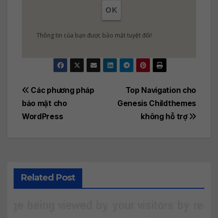
OK
Thông tin của bạn được bảo mật tuyệt đối!
Post
Các phương pháp
Top Navigation cho
bảo mật cho
Genesis Childthemes
navigation
WordPress
không hỗ trợ
Related Post