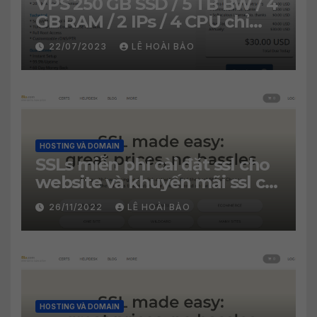
VPS 250 GB SSD / 5 TB BW / 4
GB RAM / 2 IPs / 4 CPU chỉ
30$/năm
22/07/2023
LÊ HOÀI BẢO
HOSTING VÀ DOMAIN
SSLs miễn phí cài đặt ssl cho
website và khuyến mãi ssl chỉ
2.99$
26/11/2022
LÊ HOÀI BẢO
HOSTING VÀ DOMAIN