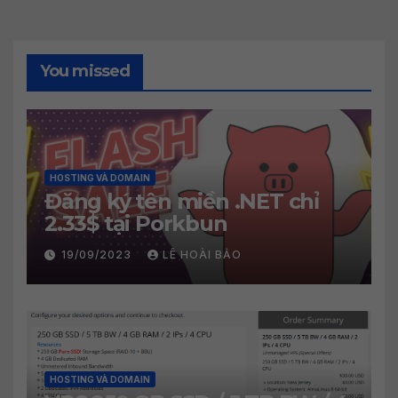
You missed
HOSTING VÀ DOMAIN
Đăng ký tên miền .NET chỉ
2.33$ tại Porkbun
19/09/2023
LÊ HOÀI BẢO
HOSTING VÀ DOMAIN