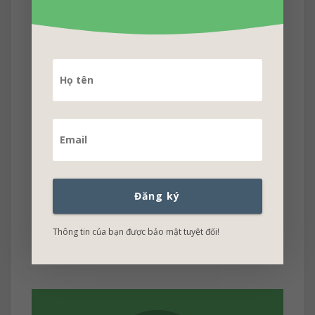
Publish page và hoàn tất công việc. Bây giờ
bạn có thể sử dụng chức năng search với một
Đăng ký
từ khóa bất kì để xem kết quả thu được.
Thông tin của bạn được bảo mật tuyệt đối!
Chúc bạn thành công! {c1}