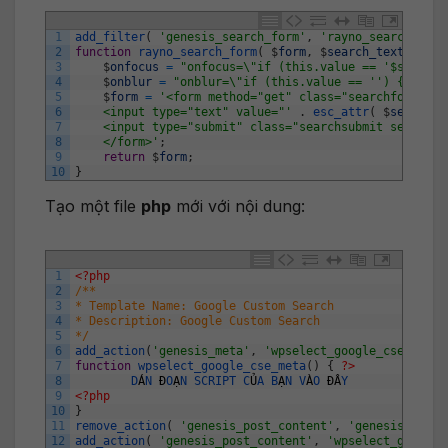
1
add_filter
(
'genesis_search_form'
,
'rayno_search_form
2
function
rayno_search_form
(
$
form
,
$
search_text
,
$
but
3
$
onfocus
=
"onfocus=\"if (this.value == '$search_
4
$
onblur
=
"onblur=\"if (this.value == '') {this.v
5
$
form
=
'<form method="get" class="searchform sea
6
	<input type="text" value="'
.
esc_attr
(
$
search
_
t
7
	<input type="submit" class="searchsubmit search-s
8
	</form>'
;
9
return
$
form
;
10
}
Tạo một file
php
mới với nội dung:
1
<?php
2
/**
3
* Template Name: Google Custom Search
4
* Description: Google Custom Search
5
*/
6
add_action
(
'genesis_meta'
,
'wpselect_google_cse_meta'
7
function
wpselect_google_cse_meta
(
)
{
?>
8
D
Á
N
Đ
O
Ạ
N
SCRIPT
C
Ủ
A
B
Ạ
N
V
À
O
ĐÂ
Y
9
<?php
10
}
11
remove_action
(
'genesis_post_content'
,
'genesis_do_po
12
add_action
(
'genesis_post_content'
,
'wpselect_google_