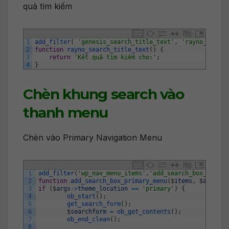
quả tìm kiếm
1
add_filter
(
'genesis_search_title_text'
,
'rayno_search
2
function
rayno_search_title_text
(
)
{
3
return
'Kết quả tìm kiếm cho:'
;
4
}
Chèn khung search vào
thanh menu
Chèn vào Primary Navigation Menu
1
add_filter
(
'wp_nav_menu_items'
,
'add_search_box_primar
2
function
add_search_box_primary_menu
(
$
items
,
$
args
)
{
3
if
(
$
args
->
theme_location
==
'primary'
)
{
4
ob_start
(
)
;
5
get_search_form
(
)
;
6
$
searchform
=
ob_get_contents
(
)
;
7
ob_end_clean
(
)
;
8