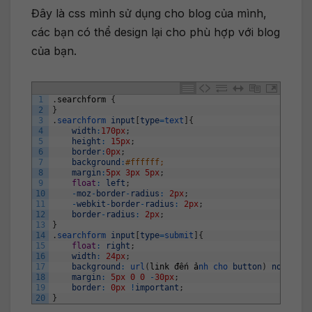
Đây là css mình sử dụng cho blog của mình,
các bạn có thể design lại cho phù hợp với blog
của bạn.
1
.
searchform
{
2
}
3
.
searchform 
input
[
type
=
text
]
{
4
width
:
170px
;
5
height
:
15px
;
6
border
:
0px
;
7
background
:
#ffffff;
8
margin
:
5px
3px
5px
;
9
float
:
left
;
10
-
moz
-
border
-
radius
:
2px
;
11
-
webkit
-
border
-
radius
:
2px
;
12
border
-
radius
:
2px
;
13
}
14
.
searchform 
input
[
type
=
submit
]
{
15
float
:
right
;
16
width
:
24px
;
17
background
:
url
(
link
đế
n
ả
nh 
cho 
button
)
no
-
repea
18
margin
:
5px
0
0
-
30px
;
19
border
:
0px
!
important
;
20
}