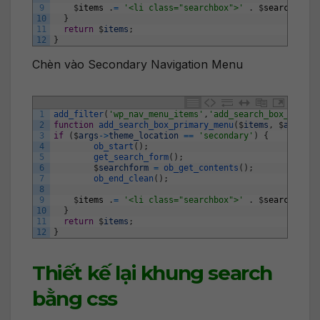
9
$
items
.
=
'<li class="searchbox">'
.
$
searchform
10
}
11
return
$
items
;
12
}
Chèn vào Secondary Navigation Menu
1
add_filter
(
'wp_nav_menu_items'
,
'add_search_box_second
2
function
add_search_box_primary_menu
(
$
items
,
$
args
)
{
3
if
(
$
args
->
theme_location
==
'secondary'
)
{
4
ob_start
(
)
;
5
get_search_form
(
)
;
6
$
searchform
=
ob_get_contents
(
)
;
7
ob_end_clean
(
)
;
8
9
$
items
.
=
'<li class="searchbox">'
.
$
searchform
10
}
11
return
$
items
;
12
}
Thiết kế lại khung search
bằng css