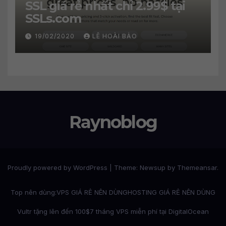
SSL giá rẻ nhất chỉ 2.99$ tại
SSLs.com
19/02/2020
LÊ HOÀI BẢO
Raynoblog
Proudly powered by WordPress
|
Theme: Newsup by
Themeansar
.
Top nên dùng:
VPS GIÁ RẺ NÊN DÙNG
HOSTING GIÁ RẺ NÊN DÙNG
Vultr tặng lên đến 100$
7 tháng VPS miễn phí tại DigitalOcean