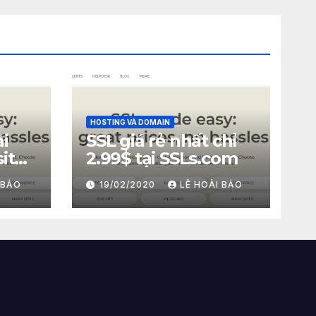
HOSTING VÀ DOMAIN
i
SSL giá rẻ nhất chỉ
ite
2.99$ tại SSLs.com
sl
 BẢO
19/02/2020
LÊ HOÀI BẢO