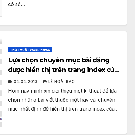
có số…
THỦ THUẬT WORDPRESS
Lựa chọn chuyên mục bài đăng
được hiển thị trên trang index của
blog WordPress
04/04/2013
LÊ HOÀI BẢO
Hôm nay mình xin giới thiệu một kĩ thuật để lựa
chọn những bài viết thuộc một hay vài chuyên
mục nhất định để hiển thị trên trang index của…