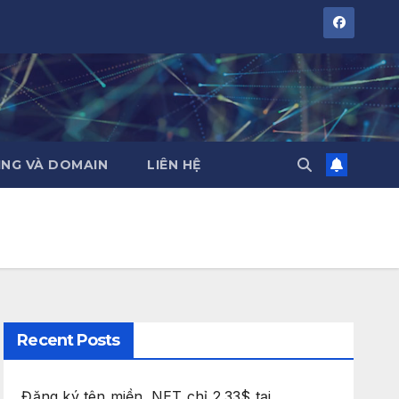
NG VÀ DOMAIN
LIÊN HỆ
Recent Posts
Đăng ký tên miền .NET chỉ 2.33$ tại