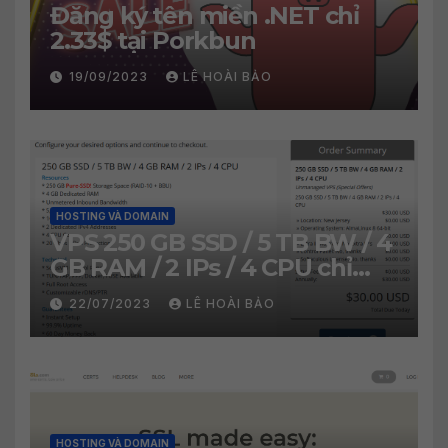
Đăng ký tên miền .NET chỉ
2.33$ tại Porkbun
19/09/2023
LÊ HOÀI BẢO
HOSTING VÀ DOMAIN
VPS 250 GB SSD / 5 TB BW / 4
GB RAM / 2 IPs / 4 CPU chỉ
30$/năm
22/07/2023
LÊ HOÀI BẢO
HOSTING VÀ DOMAIN