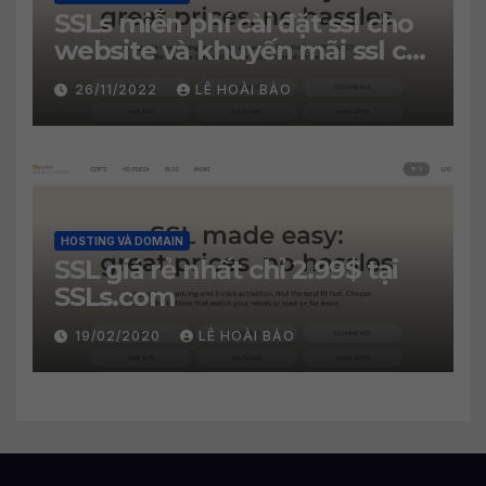
SSLs miễn phí cài đặt ssl cho
website và khuyến mãi ssl chỉ
2.99$
26/11/2022
LÊ HOÀI BẢO
HOSTING VÀ DOMAIN
SSL giá rẻ nhất chỉ 2.99$ tại
SSLs.com
19/02/2020
LÊ HOÀI BẢO