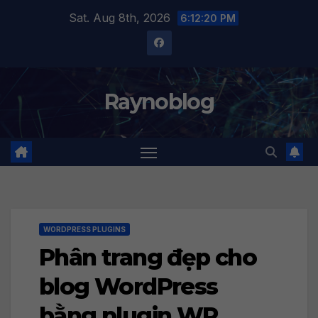
Skip
Sat. Aug 8th, 2026
6:12:21 PM
to
content
Raynoblog
WORDPRESS PLUGINS
Phân trang đẹp cho
blog WordPress
bằng plugin WP