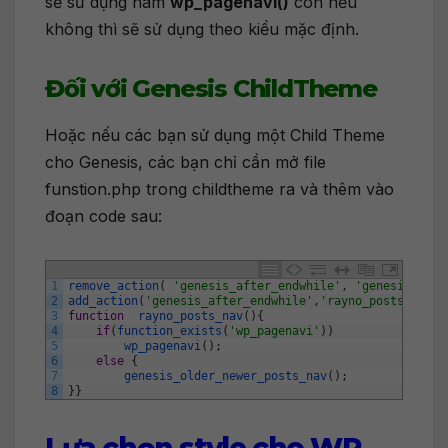
sẽ sử dụng hàm
wp_pagenavi()
còn nếu
không thì sẽ sử dụng theo kiểu mặc định.
Đối với Genesis ChildTheme
Hoặc nếu các bạn sử dụng một Child Theme
cho Genesis, các bạn chỉ cần mở file
funstion.php trong childtheme ra và thêm vào
đoạn code sau:
1
remove_action
(
'genesis_after_endwhile'
,
'genesis_post
2
add_action
(
'genesis_after_endwhile'
,
'rayno_posts_nav'
)
3
function
rayno_posts_nav
(
)
{
4
if
(
function_exists
(
'wp_pagenavi'
)
)
5
wp_pagenavi
(
)
;
6
else
{
7
genesis_older_newer_posts_nav
(
)
;
8
}
}
Lựa chọn style cho WP