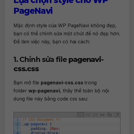
PageNavi
Mặc định style của WP PageNavi không đẹp,
bạn có thể chỉnh sửa một chút để nó đẹp hơn.
Để làm việc này, bạn có hai cách:
1. Chỉnh sửa file
pagenavi-
css.css
Bạn mở file
pagenavi-css.css
trong
folder
wp-pagenavi
, thây thế toàn bộ nội
dung file này bằng code css sau:
1
/* CSS Document */
2
.
wp
-
pagenavi
{
3
padding
:
20px
;
4
display
:
block
;