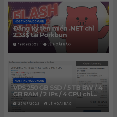
HOSTING VÀ DOMAIN
Đăng ký tên miền .NET chỉ
2.33$ tại Porkbun
19/09/2023
LÊ HOÀI BẢO
HOSTING VÀ DOMAIN
VPS 250 GB SSD / 5 TB BW / 4
GB RAM / 2 IPs / 4 CPU chỉ
30$/năm
22/07/2023
LÊ HOÀI BẢO