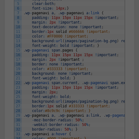
5
clear
:
both
;
6
font
-
size
:
14px
;
}
7
.
wp
-
pagenavi
a
,
.
wp
-
pagenavi
a
:
link
{
8
padding
:
11px
15px
11px
15px
!
important
;
9
margin
:
2px
!
important
;
10
text
-
decoration
:
none
!
important
;
11
border
:
1px
solid
#666666 !important; 
12
color
:
#FF0000 !important; 
13
background
:
url
(
images
/
pagination
-
bg
.
png
)
repeat
-
x
14
font
-
weight
:
bold
!
important
;
}
15
.
wp
-
pagenavi 
span
.
pages
{
16
padding
:
11px
15px
11px
15px
!
important
;
17
margin
:
2px
!
important
;
18
border
:
none
!
important
;
19
color
:
#333333 !important; 
20
background
:
none
!
important
;
21
font
-
weight
:
bold
;
}
22
.
wp
-
pagenavi 
span
.
current
,
.
wp
-
pagenavi 
span
.
extend
,
23
padding
:
11px
15px
11px
15px
!
important
;
24
margin
:
2px
;
25
font
-
weight
:
bold
;
26
background
:
url
(
images
/
pagination
-
bg
.
png
)
repeat
-
x
27
border
:
1px
solid
#333333 !important; 
28
color
:
#8c9c9c !important; }
29
.
wp
-
pagenavi
a
,
.
wp
-
pagenavi
a
:
link
,
.
wp
-
pagenavi 
spa
30
-
moz
-
border
-
radius
:
50
%
;
31
-
webkit
-
border
-
radius
:
50
%
;
32
border
-
radius
:
50
%
;
}
33
.
wp
-
pagenavi
a
:
hover
{
34
color
:
#000 !important; }