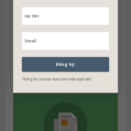
Nếu không thích các style được cung cấp sẵn,
trong mục
Select StyleSheet
, bạn chọn
Custom
để tự thiết kế một style phù hợp.
Đăng ký
Cảm ơn bạn đã đọc bài viết!
Thông tin của bạn được bảo mật tuyệt đối!