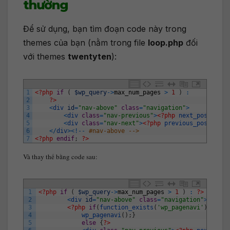
thường
Để sử dụng, bạn tìm đoạn code này trong
themes của bạn (nằm trong file
loop.php
đối
với themes
twentyten
):
1
<?php
if
(
$wp_query
->
max_num_pages
>
1
)
:
2
?>
3
<
div 
id
=
"nav-above"
class
=
"navigation"
>
4
<
div 
class
=
"nav-previous"
>
<?php
next_posts_lin
5
<
div 
class
=
"nav-next"
>
<?php
previous_posts_lin
6
<
/
div
>
<
!
--
#nav-above -->
7
<?php
endif
;
?>
Và thay thế bằng code sau:
1
<?php
if
(
$wp_query
->
max_num_pages
>
1
)
:
?>
2
<
div 
id
=
"nav-above"
class
=
"navigation"
>
3
<?php
if
(
function_exists
(
'wp_pagenavi'
)
)
{
4
wp_pagenavi
(
)
;
}
5
else
{
?>