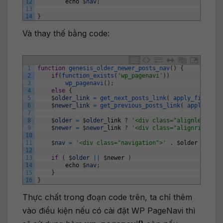
12
echo
$
nav
;
13
14
}
Và thay thế bằng code:
1
function
genesis_older_newer_posts_nav
(
)
{
2
if
(
function_exists
(
'wp_pagenavi'
)
)
3
wp_pagenavi
(
)
;
4
else
{
5
$
older_link
=
get_next_posts_link
(
apply_filters
(
6
$
newer_link
=
get_previous_posts_link
(
apply_filt
7
8
$
older
=
$
older
_
link
?
'<div class="alignleft">'
9
$
newer
=
$
newer
_
link
?
'<div class="alignright">'
10
11
$
nav
=
'<div class="navigation">'
.
$
older
.
$
new
12
13
if
(
$
older
||
$
newer
)
14
echo
$
nav
;
15
}
16
}
Thực chất trong đoạn code trên, ta chỉ thêm
vào điều kiện nếu có cài đặt WP PageNavi thì