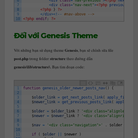
6
<
div 
class
=
"nav-previous"
>
<?php
next_post
7
<
div 
class
=
"nav-next"
>
<?php
previous_post
8
<?php
}
?>
9
<
/
div
>
<
!
--
#nav-above -->
10
<?php
endif
;
?>
Đối với Genesis Theme
Genesis
Với những bạn sử dụng theme
, bạn sẽ chỉnh sữa file
post.php
structure
trong folder
theo đường dẫn
genesis
\lib\structure\
. Bạn tìm đoạn code:
1
function
genesis_older_newer_posts_nav
(
)
{
2
3
$
older_link
=
get_next_posts_link
(
apply_filters
(
4
$
newer_link
=
get_previous_posts_link
(
apply_filt
5
6
$
older
=
$
older
_
link
?
'<div class="alignleft">'
7
$
newer
=
$
newer
_
link
?
'<div class="alignright">'
8
9
$
nav
=
'<div class="navigation">'
.
$
older
.
$
new
10
11
if
(
$
older
||
$
newer
)