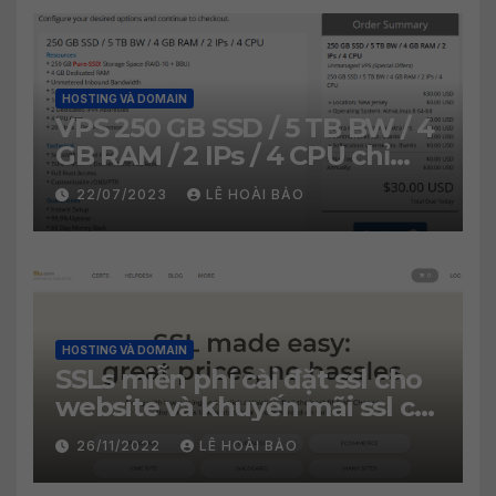
HOSTING VÀ DOMAIN
VPS 250 GB SSD / 5 TB BW / 4
GB RAM / 2 IPs / 4 CPU chỉ
30$/năm
22/07/2023
LÊ HOÀI BẢO
HOSTING VÀ DOMAIN
SSLs miễn phí cài đặt ssl cho
website và khuyến mãi ssl chỉ
2.99$
26/11/2022
LÊ HOÀI BẢO