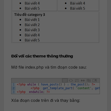
Đối với các theme thông thường
Mở file index.php và tìm đoạn code sau:
1
<?php
while
(
have_posts
(
)
)
:
the_post
(
)
;
?>
2
<?php
get_template_part
(
'content'
,
get_post_
3
<?php
endwhile
;
?>
Xóa đoạn code trên đi và thay bằng: