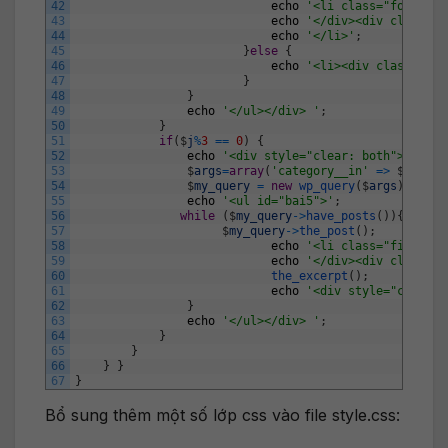
42
echo
'<li class="four"><d
43
echo
'</div><div class="t
44
echo
'</li>'
;
45
}
else
{
46
echo
'<li><div class="tit
47
}
48
}
49
echo
'</ul></div> '
;
50
}
51
if
(
$
j
%
3
==
0
)
{
52
echo
'<div style="clear: both"></div>
53
$
args
=
array
(
'category__in'
=
>
$
catego
54
$
my_query
=
new
wp_query
(
$
args
)
;
55
echo
'<ul id="bai5">'
;
56
while
(
$
my_query
->
have_posts
(
)
)
{
57
$
my_query
->
the_post
(
)
;
58
echo
'<li class="five"><d
59
echo
'</div><div class="t
60
the_excerpt
(
)
;
61
echo
'<div style="clear:b
62
}
63
echo
'</ul></div> '
;
64
}
65
}
66
}
}
67
}
Bổ sung thêm một số lớp css vào file style.css: