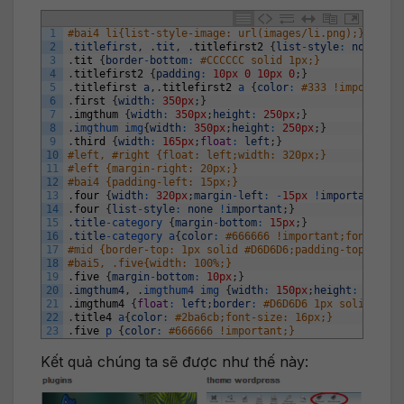
1
#bai4 li{list-style-image: url(images/li.png);}
2
.
titlefirst
,
.
tit
,
.
titlefirst2
{
list
-
style
:
none
!
im
3
.
tit
{
border
-
bottom
:
#CCCCCC solid 1px;}
4
.
titlefirst2
{
padding
:
10px
0
10px
0
;
}
5
.
titlefirst
a
,
.
titlefirst2
a
{
color
:
6
.
first
{
width
:
350px
;
}
7
.
imgthum
{
width
:
350px
;
height
:
250px
;
}
8
.
imgthum 
img
{
width
:
350px
;
height
:
250px
;
}
9
.
third
{
width
:
165px
;
float
:
left
;
}
10
#left, #right {float: left;width: 320px;}
11
#left {margin-right: 20px;}
12
#bai4 {padding-left: 15px;}
13
.
four
{
width
:
320px
;
margin
-
left
:
-
15px
!
important
;
}
14
.
four
{
list
-
style
:
none
!
important
;
}
15
.
title
-
category
{
margin
-
bottom
:
15px
;
}
16
.
title
-
category
a
{
color
:
#666666 !important;font-size
17
#mid {border-top: 1px solid #D6D6D6;padding-top: 10px
18
#bai5, .five{width: 100%;}
19
.
five
{
margin
-
bottom
:
10px
;
}
20
.
imgthum4
,
.
imgthum4 
img
{
width
:
150px
;
height
:
100px
;
21
.
imgthum4
{
float
:
left
;
border
:
#D6D6D6 1px solid;padd
22
.
title4
a
{
color
:
#2ba6cb;font-size: 16px;}
23
.
five
p
{
color
:
#666666 !important;}
Kết quả chúng ta sẽ được như thế này: