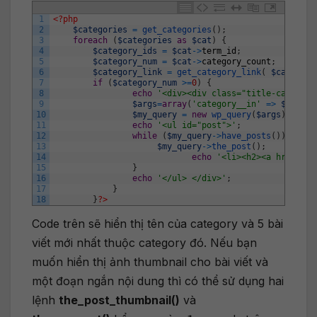
1
<?php
2
$categories
=
get_categories
(
)
;
3
foreach
(
$categories
as
$cat
)
{
4
$category_ids
=
$cat
->
term_id
;
5
$category_num
=
$cat
->
category_count
;
6
$category_link
=
get_category_link
(
$category
7
if
(
$category_num
>=
0
)
{
8
echo
'<div><div class="title-category
9
$args
=
array
(
'category__in'
=
>
$catego
10
$my_query
=
new
wp_query
(
$args
)
;
11
echo
'<ul id="post">'
;
12
while
(
$my_query
->
have_posts
(
)
)
{
13
$my_query
->
the_post
(
)
;
14
echo
'<li><h2><a href="'
.
15
}
16
echo
'</ul> </div>'
;
17
}
18
}
?>
Code trên sẽ hiển thị tên của category và 5 bài
viết mới nhất thuộc category đó. Nếu bạn
muốn hiển thị ảnh thumbnail cho bài viết và
một đoạn ngắn nội dung thì có thể sử dụng hai
lệnh
the_post_thumbnail()
và