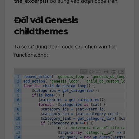
the_excerpt()
bổ sung vào đoạn code trên.
Đối với Genesis
childthemes
Ta sẽ sử dụng đoạn code sau chèn vào file
functions.php:
1
remove_action
(
'genesis_loop'
,
'genesis_do_loop'
)
;
2
add_action
(
'genesis_loop'
,
'child_do_custom_loop'
)
;
3
function
child_do_custom_loop
(
)
{
4
$
categories
=
get_categories
(
)
;
5
if
(
is_home
(
)
)
{
6
$
categories
=
get_categories
(
)
;
7
foreach
(
$
categories 
as
$
cat
)
{
8
$
category_ids
=
$
cat
->
term_id
;
9
$
category_num
=
$
cat
->
category_count
;
10
$
category_link
=
get_category_link
(
$
category
11
if
(
$
category_num
>=
0
)
{
12
echo
'<div><div class="title-category
13
$
args
=
array
(
'category__in'
=
>
$
catego
14
$
my_query
=
new
wp_query
(
$
args
)
;