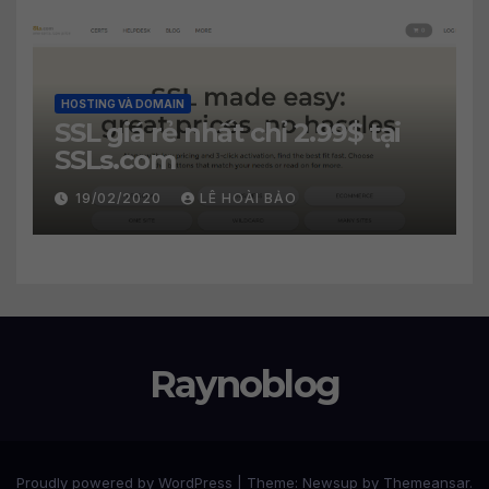
HOSTING VÀ DOMAIN
SSL giá rẻ nhất chỉ 2.99$ tại
SSLs.com
19/02/2020
LÊ HOÀI BẢO
Raynoblog
Proudly powered by WordPress
|
Theme: Newsup by
Themeansar
.