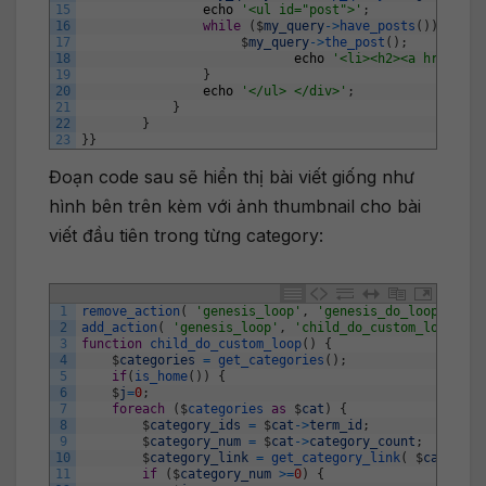
15
echo
'<ul id="post">'
;
16
while
(
$
my_query
->
have_posts
(
)
)
{
17
$
my_query
->
the_post
(
)
;
18
echo
'<li><h2><a href="'
.
19
}
20
echo
'</ul> </div>'
;
21
}
22
}
23
}
}
Đoạn code sau sẽ hiển thị bài viết giống như
hình bên trên kèm với ảnh thumbnail cho bài
viết đầu tiên trong từng category:
1
remove_action
(
'genesis_loop'
,
'genesis_do_loop'
)
;
2
add_action
(
'genesis_loop'
,
'child_do_custom_loop'
)
;
3
function
child_do_custom_loop
(
)
{
4
$
categories
=
get_categories
(
)
;
5
if
(
is_home
(
)
)
{
6
$
j
=
0
;
7
foreach
(
$
categories 
as
$
cat
)
{
8
$
category_ids
=
$
cat
->
term_id
;
9
$
category_num
=
$
cat
->
category_count
;
10
$
category_link
=
get_category_link
(
$
category
11
if
(
$
category_num
>=
0
)
{