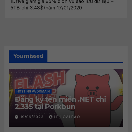
IDrive giảm giá 95% dịch vụ sao lưu dữ liệu –
5TB chỉ 3.48$/năm
17/01/2020
You missed
HOSTING VÀ DOMAIN
Đăng ký tên miền .NET chỉ
2.33$ tại Porkbun
19/09/2023
LÊ HOÀI BẢO