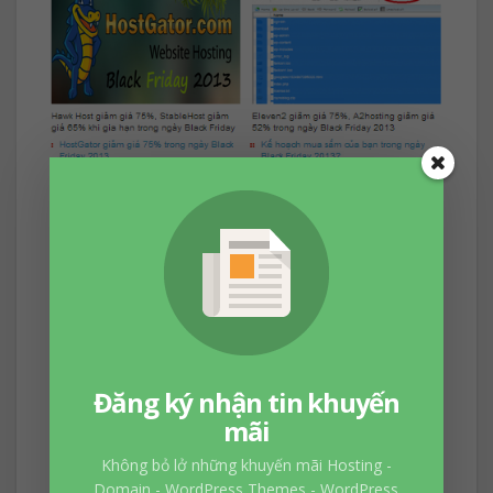
Đăng ký nhận tin khuyến
mãi
Bạn có thể tham khảo đoạn code trên và
chỉnh sửa lại cho phù hợp với mục đích của
Không bỏ lở những khuyến mãi Hosting -
Domain - WordPress Themes - WordPress
bạn. Chúc bạn thành công!