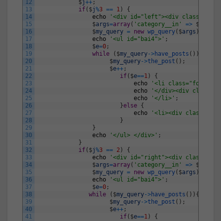
12
$
j
++
;
13
if
(
$
j
%
3
==
1
)
{
14
echo
'<div id="left"><div class="titl
15
$
args
=
array
(
'category__in'
=
>
$
catego
16
$
my_query
=
new
wp_query
(
$
args
)
;
17
echo
'<ul id="bai4">'
;
18
$
e
=
0
;
19
while
(
$
my_query
->
have_posts
(
)
)
{
20
$
my_query
->
the_post
(
)
;
21
$
e
++
;
22
if
(
$
e
==
1
)
{
23
echo
'<li class="four"><d
24
echo
'</div><div class="t
25
echo
'</li>'
;
26
}
else
{
27
echo
'<li><div class="tit
28
}
29
}
30
echo
'</ul> </div>'
;
31
}
32
if
(
$
j
%
3
==
2
)
{
33
echo
'<div id="right"><div class="tit
34
$
args
=
array
(
'category__in'
=
>
$
catego
35
$
my_query
=
new
wp_query
(
$
args
)
;
36
echo
'<ul id="bai4">'
;
37
$
e
=
0
;
38
while
(
$
my_query
->
have_posts
(
)
)
{
39
$
my_query
->
the_post
(
)
;
40
$
e
++
;
41
if
(
$
e
==
1
)
{