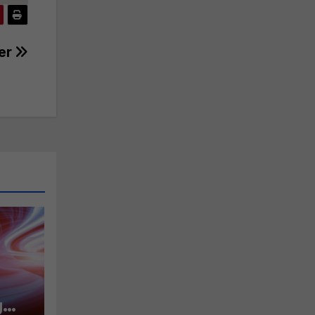
der
g