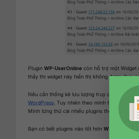
Plugin
WP-UserOnline
còn hỗ trợ một Widget đ
thấy thì widget này hiển thị không được đẹp, n
Nếu cần thống kê lưu lượng truy cập website,
WordPress
. Tuy nhiên theo mình thấy thì độ c
Mình từng thử cài nhiều plugins thống kê truy 
Bạn có biết plugins nào tốt hơn
WP-UserOnlin