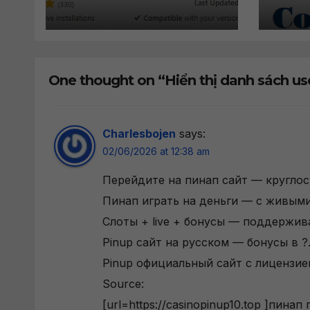
Editor cho
Wor
WordPress
One thought on “Hiển thị danh sách us
Charlesbojen
says:
02/06/2026 at 12:38 am
Перейдите на пинап сайт — кругло
Пинап играть на деньги — с живым
Слоты + live + бонусы — поддержив
Pinup сайт на русском — бонусы в ?
Pinup официальный сайт с лицензие
Source:
[url=https://casinopinup10.top ]пинап