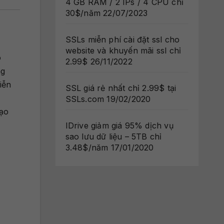
4 GB RAM / 2 IPs / 4 CPU chỉ
30$/năm
22/07/2023
SSLs miễn phí cài đặt ssl cho
website và khuyến mãi ssl chỉ
o
2.99$
26/11/2022
ng
iễn
SSL giá rẻ nhất chỉ 2.99$ tại
SSLs.com
19/02/2020
tạo
IDrive giảm giá 95% dịch vụ
sao lưu dữ liệu – 5TB chỉ
3.48$/năm
17/01/2020