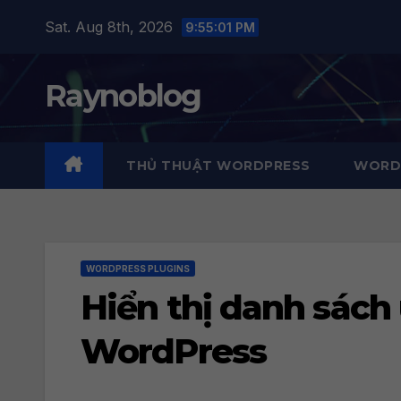
Skip
Sat. Aug 8th, 2026
9:55:02 PM
to
content
Raynoblog
THỦ THUẬT WORDPRESS
WORDP
WORDPRESS PLUGINS
Hiển thị danh sách 
WordPress