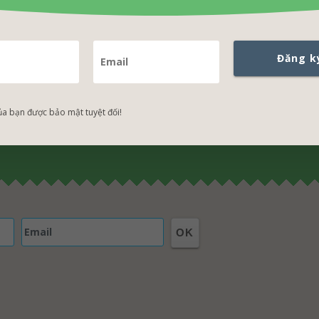
 tin khuyến mãi
Đăng k
uyến mãi Hosting - Domain - WordPress Themes - WordPress Plugins
ủa bạn được bảo mật tuyệt đối!
OK