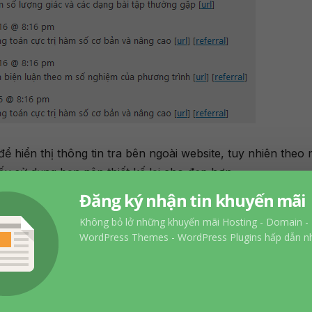
ể hiển thị thông tin tra bên ngoài website, tuy nhiên theo
ếu sử dụng bạn nên thiết kế lại cho đẹp hơn.
Đăng ký nhận tin khuyến mãi
 bạn có thể tham khảo 3 plugins
thống kê truy cập tốt nhất
Không bỏ lở những khuyến mãi Hosting - Domain -
hính xác của hầu hết các plugins thông kê đều chỉ tương đố
WordPress Themes - WordPress Plugins hấp dẫn nh
cập trên cùng một trang thì mỗi plugin một kết quả khác n
e
hay không? Hãy để lại bình luận bên dưới nhé!