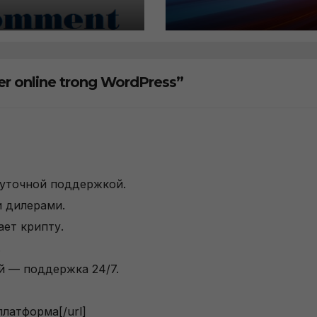
dPress
cách áp dụng La
Load hình ảnh
er online trong WordPress”
суточной поддержкой.
и дилерами.
ает крипту.
.
й — поддержка 24/7.
 платформа[/url]