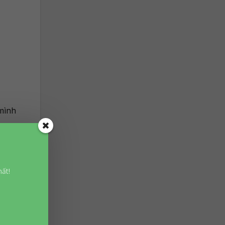
 mình
 cho
i.
ất!
hau.