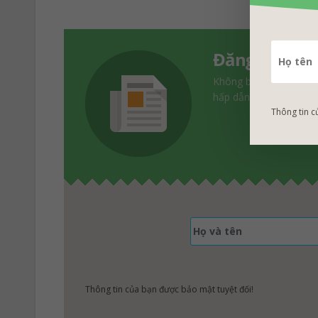
Đăng ký nhận
Không bỏ lở những kh
hấp dẫn nhất!
Thông tin c
Thông tin của bạn được bảo mật tuyệt đối!