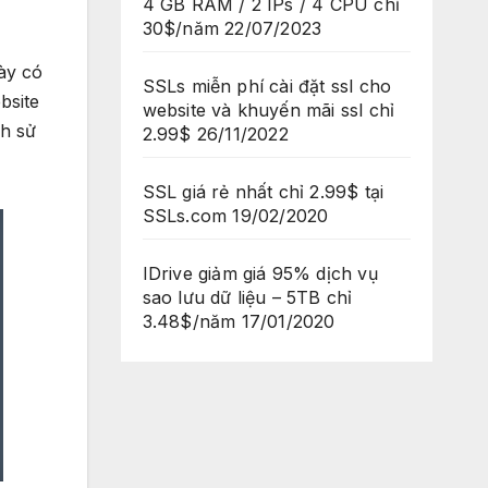
4 GB RAM / 2 IPs / 4 CPU chỉ
30$/năm
22/07/2023
ày có
SSLs miễn phí cài đặt ssl cho
bsite
website và khuyến mãi ssl chỉ
ch sử
2.99$
26/11/2022
SSL giá rẻ nhất chỉ 2.99$ tại
SSLs.com
19/02/2020
IDrive giảm giá 95% dịch vụ
sao lưu dữ liệu – 5TB chỉ
3.48$/năm
17/01/2020