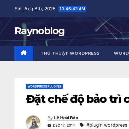
Skip
Sat. Aug 8th, 2026
10:46:44 AM
to
content
Raynoblog
THỦ THUẬT WORDPRESS
WORDP
WORDPRESS PLUGINS
Đặt chế độ bảo trì
By
Lê Hoài Bảo
#plugin wordpress
DEC 17, 2014