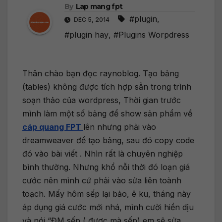
By
Lap mang fpt
#plugin
,
DEC 5, 2014
#plugin hay
,
#Plugins Worpdress
Thân chào bạn đọc raynoblog. Tạo bảng
(tables) không được tích hợp sẵn trong trình
soạn thảo của wordpress, Thời gian trước
mình làm một số bảng để show sản phẩm về
cáp quang FPT
lên nhưng phải vào
dreamweaver để tạo bảng, sau đó copy code
đó vào bài viết . Nhìn rất là chuyên nghiệp
bình thường. Nhưng khổ nỗi thời đó loạn giá
cước nên mình cứ phải vào sửa liên toành
toạch. Mấy hôm sếp lại bảo, ê ku, tháng này
áp dụng giá cước mới nhá, mình cười hiền dịu
và nói “ĐM sếp ( được mà sếp) em sẽ sửa