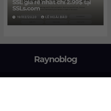
SSL giá rẻ nhất chỉ 2.99$ tại
SSLs.com
19/02/2020
LÊ HOÀI BẢO
Raynoblog
Proudly powered by WordPress
|
Theme: Newsup by
Themeansar
.
Top nên dùng:
VPS GIÁ RẺ NÊN DÙNG
HOSTING GIÁ RẺ NÊN DÙNG
Vultr tặng lên đến 100$
7 tháng VPS miễn phí tại DigitalOcean