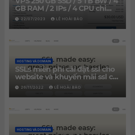
VPS 250 GB SSD / 5 TB BW / 4
GB RAM / 2 IPs / 4 CPU chỉ
30$/năm
22/07/2023
LÊ HOÀI BẢO
HOSTING VÀ DOMAIN
SSLs miễn phí cài đặt ssl cho
website và khuyến mãi ssl chỉ
2.99$
26/11/2022
LÊ HOÀI BẢO
HOSTING VÀ DOMAIN