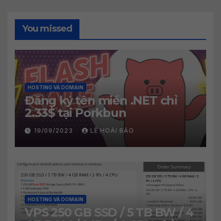
You missed
HOSTING VÀ DOMAIN
Đăng ký tên miền .NET chỉ
2.33$ tại Porkbun
19/09/2023
LÊ HOÀI BẢO
HOSTING VÀ DOMAIN
VPS 250 GB SSD / 5 TB BW / 4